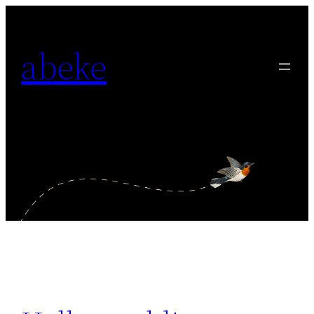
内
容
abeke
を
ス
キ
ッ
プ